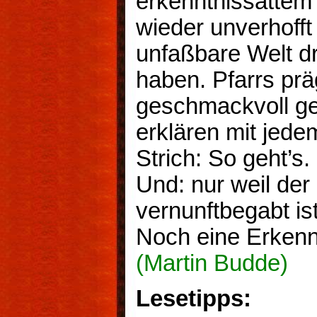
erkenntnissattem 
wieder unverhofft
unfaßbare Welt d
haben. Pfarrs pr
geschmackvoll ges
erklären mit jede
Strich: So geht’s
Und: nur weil de
vernunftbegabt ist
Noch eine Erkennt
(Martin Budde)
Lesetipps: