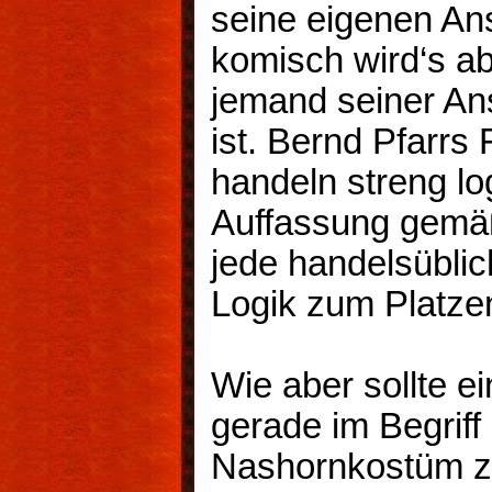
seine eigenen Ans
komisch wird‘s a
jemand seiner Ans
ist. Bernd Pfarrs 
handeln streng log
Auffassung gemäß
jede handelsübli
Logik zum Platze
Wie aber sollte ei
gerade im Begriff i
Nashornkostüm zu