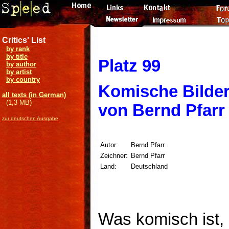
Critics' List
by rank
by title
Platz 99
by author
by artist
by country
Komische Bilde
all texts (in German)
(1,3 MB)
von Bernd Pfarr
zur deutschen Ausgabe
Autor:
Bernd Pfarr
Zeichner:
Bernd Pfarr
Land:
Deutschland
Was komisch ist, 