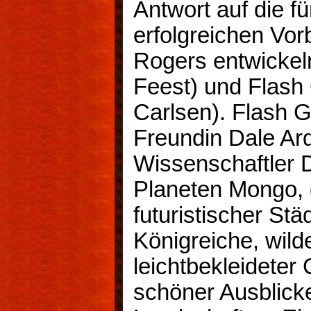
Antwort auf die fü
erfolgreichen Vor
Rogers entwickeln
Feest) und Flash 
Carlsen). Flash Go
Freundin Dale A
Wissenschaftler D
Planeten Mongo, e
futuristischer Städ
Königreiche, wild
leichtbekleidete
schöner Ausblick