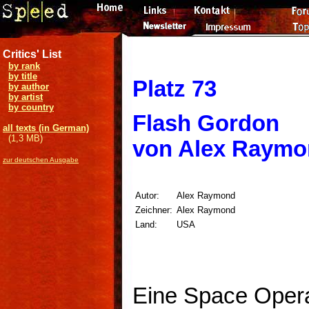
Critics' List
by rank
by title
Platz 73
by author
by artist
by country
Flash Gordon
all texts (in German)
(1,3 MB)
von Alex Raym
zur deutschen Ausgabe
Autor:
Alex Raymond
Zeichner:
Alex Raymond
Land:
USA
Eine Space Opera 