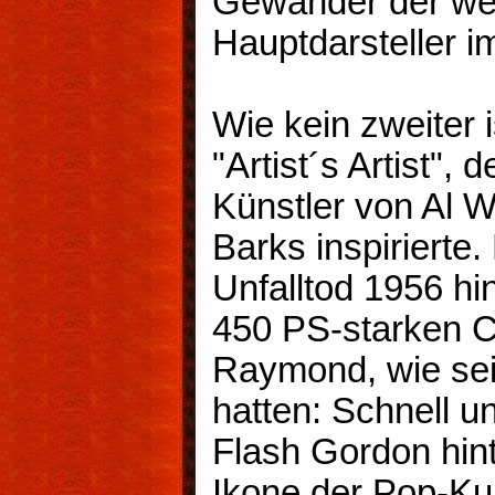
Gewänder der wei
Hauptdarsteller 
Wie kein zweiter 
"Artist´s Artist",
Künstler von Al W
Barks inspirierte
Unfalltod 1956 hi
450 PS-starken C
Raymond, wie sei
hatten: Schnell u
Flash Gordon hint
Ikone der Pop-Kul