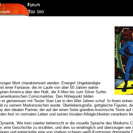
zigen Wort charakterisiert werden: Energie! Ungebändigte
mit einer Fantasie, die im Laufe von über 50 Jahren wahre
tain America über den Hulk, die X-Men bis zum Silver Surfer.
 amerikanischen Comicmarktes. Den Höhepunkt bilden
die er gemeinsam mit Texter Stan Lee in den 60er Jahren schuf. In ihnen entwi
 bald zu seinem Markenzeichen wurde: Überlebensgroße, gottgleiche Figuren,
by den idealen Partner, der auf der einen Seite grandios-kosmische Texte auf 
den fest im normalen Leben und seinen trivialen Alltäglichkeiten verankern bl
 Dynamik. Wie kein zweiter beherrscht er die visuelle Sprache des Mediums 
, eine Geschichte zu erzählen, und dies so eindringlich und überzeugen wie nu
llagen und entwickelte eine von starken schwarz-weiß-Kontrasten dominierte 