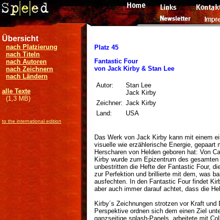
Übersicht
nach Platzierung
Platz 45
nach Titeln
Fantastic Four
nach Autoren
von Jack Kirby & Stan Lee
nach Zeichnern
nach Ländern
Autor:
Stan Lee
alle Texte
Jack Kirby
(1,3 MB)
Zeichner:
Jack Kirby
Land:
USA
to the international edition
Das Werk von Jack Kirby kann mit einem ein
visuelle wie erzählerische Energie, gepaart 
Herscharen von Helden geboren hat: Von Cap
Kirby wurde zum Epizentrum des gesamten
unbestritten die Hefte der Fantastic Four, 
zur Perfektion und brillierte mit dem, was
ausfechten. In den Fantastic Four findet Kir
aber auch immer darauf achtet, dass die Hel
Kirby´s Zeichnungen strotzen vor Kraft und
Perspektive ordnen sich dem einen Ziel unter
ganzseitige splash-Panels, arbeitete mit Co