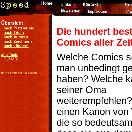
Übersicht
nach Platzierung
Die hundert bes
nach Titeln
nach Autoren
Comics aller Zei
nach Zeichnern
nach Ländern
Welche Comics so
alle Texte
(1,3 MB)
man unbedingt g
to the international edition
haben? Welche 
seiner Oma
weiterempfehlen?
einen Kanon von
die so bedeutsam