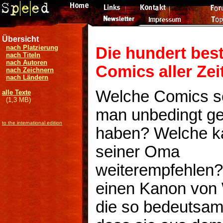
Übersicht
nach Platzierung
Die hundert bes
nach Titeln
nach Autoren
Comics aller Zei
nach Zeichnern
nach Ländern
Welche Comics so
alle Texte
(1,3 MB)
man unbedingt g
to the international edition
haben? Welche 
seiner Oma
weiterempfehlen?
einen Kanon von
die so bedeutsam